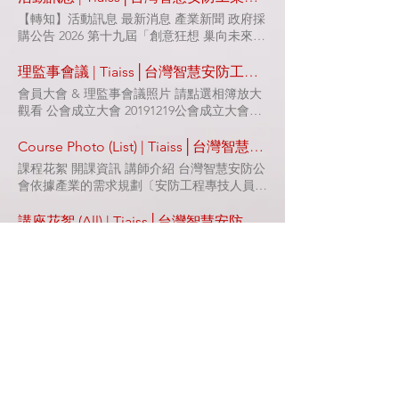
本案聯絡窗口如下，歡迎洽詢： 財團法人資
費】！額滿將提前截止，敬請把握～ 五、聯
【轉知】活動訊息 最新消息 產業新聞 政府採
訊工業策進會 智造科技中心王士銘 正規劃師
絡窗口 安防公會 陳小姐／02-2221-0617／
購公告 2026 第十九屆「創意狂想 巢向未來」
電話：(02) 6607-2149 Email：
tiaiss@tiaiss.org.tw
智慧化居住空間創意競賽 ｍｏｒｅ 2026年8
chriswang@iii.org.tw 敬請會員廠商把握時間
月4日 上午6:32:20 8/27 新北市政府經發局辦
理監事會議 | Tiaiss│台灣智慧安防工業同業公會
踴躍投件。
理【2026新北市土地招商暨媒合說明會】 ｍ
會員大會 & 理監事會議照片 請點選相簿放大
ｏｒｅ 2026年7月9日 上午6:09:47 國貿署115-
觀看 公會成立大會 20191219公會成立大會
116年「開拓海外多元市場－協助廠商洽邀買
20191219公會成立大會 公會成立大會 1/9
主來臺洽談及採購案」 ｍｏｒｅ 2026年7月9
2019/12/19 第一次會員大會&理監事會 1/11
Course Photo (List) | Tiaiss│台灣智慧安防工業同業公會
日 上午3:34:31 經濟部標檢局【7/13 會議延
2020/12/18 第一屆第二次會員大會 會員代表
課程花絮 開課資訊 講師介紹 台灣智慧安防公
期】應施檢驗視聽音響商品之相關檢驗規定-
大會一景 2021 1223 安防公會晚宴 會員代表
會依據產業的需求規劃〔安防工程專技人員培
審議會議 ｍｏｒｅ 2026年7月7日 上午6:43:25
大會一景 1/7 2021/12/23 第一屆第三次會員大
訓課程〕，提供安防從業人員未來在場域工程
115年度新北產業AI化輔導計畫徵件 ｍｏｒｅ
會 1/20 2022/12/16 第二屆第一次會員大會 會
施作時能參考標準規範來執行。透過此標準，
講座花絮 (All) | Tiaiss│台灣智慧安防工業同業公會
2026年6月30日 上午7:11:37 轉知【智慧建築
員分享9-所羅門股份有限公司 1/21 2023/12/13
預期不僅可協助產業提高工程品質、更可因品
協會】2024年版智慧建築評估內容宣導講習會
公會講座活動花絮 請點選相簿放大觀看 物聯
第二屆第二次會員大會 14:00~16:10 2026 Jul
質的提升獲得場域業主的認可、進而爭取更多
ｍｏｒｅ 2026年6月26日 上午2:47:02 115年度
網產品資安標準檢測輔導(線上)說明會議 2023
28 第三屆第４次理監事聯席會議 17:40~18:00
的工程商機。 114年人才培訓-初階班 參加學
建築物智慧能源及維運管理服務平台【教育訓
0220 門禁系統資安標準認證-輔導講座 【第五
2025 Dec 19 第三屆第１次理事、監事會議
員職等比例 負責人：11% 一般員工：44% 基
練】開放報名~ ｍｏｒｅ 2026年6月11日 上午
部：智慧門鎖】 2022 0803 安防產業Al出題精
14:00~16:20 2026 May 19 第三屆第３次理監
層管理者：14% 中階管理者：17% 高階管理
6:10:52 115年度建築物智慧能源及維運管理服
修班 2022 0630 門禁資安標準條文 一致性調
瀏覽全部
事聯席會議 14:30~16:40 2025 Nov 18 第二屆
者：14% 初階班 第一梯次 114年4月26日
務平台【推廣說明會】開放報名 ｍｏｒｅ
整與意見收集說明會 2022 0811 門禁系統資安
第十三次理監事聯席會議 16:00~18:00 2026
（六） 閱讀更多 初階班 第一梯次 114年5月
2026年6月11日 上午6:09:11 「115年新北市產
標準認證-輔導講座 【第四部：門禁讀取器】
Mar 20 第三屆第２次理監事聯席會議
10日（六） 閱讀更多 初階班 第一梯次 114年
業能效提升計畫委託專業服務案」計畫 ｍｏ
2022 0727 門禁系統資安標準認證-輔導講座
14:30~16:40 2025 Aug 21 第二屆第十二次理
5月24日（六） 閱讀更多 初階班 第一梯次
ｒｅ 2026年4月29日 上午6:09:15 內政部「個
【第二部：門禁管理平台】 2022 0622 「網路
監事聯席會議 1 2 3 4 5 1 ... 1 2 3 4 5 ... 5
114年5月03日（六） 閱讀更多 初階班 第一梯
人資料保護與人民團體／合作社」宣導資料
攝影機非中國製定義」專案小組 第一次討論