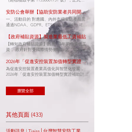
（經標檢政字第 11530001751 號），正式修
正「電機電子類商品型式認可作業要點」。
本作業要點修正主要新增應施檢驗商品含有檢
安防公會舉辦【協助安防業者共同開發合規產品】＆【政府各項補助申請】說明會
驗資訊安全項目者，應檢附資訊安全規範相關
一、活動目的 對應國、內外市場安防產品需
技術文件。考量電動車充電設備、電力轉換系
通過NDAA、GDPR、ETSI EN 303 645、IEC
統、太陽光電變流器及放置型鋰儲能裝置 等4
62443、CRA、CNS16120、CNS16217，更多
項商品已列檢並納入檢驗資訊安全項目，為給
國家如日本、印度、越南等刻正研擬各項資安
【政府補貼資源】製造業最低工資補貼
予業者因應時間，訂定自117年1月1日起，新
法規，通過各國資安法規產品已成為國際供應
【轉知政府補貼資源】因應115年調漲最低工
申請或申請延展證書者，始應檢附資訊安全規
鏈的重要門檻，為協助安防業者降低產製合規
資， 政府針對受國際情勢衝擊📉之「製造業
範之相關技術文件。 針對本業產品「具連網
產品成本，並運用政府各項補助申請，藉以提
🛠️」推出「最低工資補貼💰」方案， 線上申
功能並應用於影像監控系統之錄影機」之廠
升企業競爭力，本會邀請義大利商艾芯軟體股
請三步驟： 1️⃣輸入統編確認稅籍符合、2️⃣完
2026年「促進安控裝置加值轉型實證補助計畫」開放徵案
商，請特別注意 強制執行日期： 自 中華民國
份有限公司 (EXEIN)及群創管理顧問公司辦理
成驗證電子信箱、3️⃣上傳用印申請書及存摺
117 年 1 月 1 日起，凡新申請或申請延展「商
為促進安控裝置產業高值化與智慧化發展，
說明會，誠摯邀請安防業者踴躍報名。 二、
💡相關規定、懶人包請至補貼申請專頁了解更
品型式認可」者，皆必須檢附資訊安全規範之
2026年「促進安控裝置加值轉型實證補助計
活動亮點 (一) 國際發展趨勢解析：制度進
多 https://mmws.icdc.org.tw 📞若有任何疑
相關技術文件。 詳情請見經濟部標準檢驗局
畫」已正式開放徵案申請。 本次徵案聚焦民
展、政策方向與臺灣產業對應方針 (二) 輔導
問，請撥打經濟部競爭力發展中心 0800-000-
網站：修正「電機電子類商品型式認可作業要
眾有感之生活或工作場域，如民生消費、居住
與資源：可申請/可運用之輔導資源與協助內
257
點 附件下載（包含函文、令、修正總說明、
社區、交通運輸、校園等，並以具 AI 應用創
瀏覽全部
容 (三) 現場交流Q&A：與講師面對面互動提
修正對照表）：
新性之實證場域為主，透過實地部署驗證技術
問，交流實務經驗與合規疑問 三、活動資訊
可行性與場域應用效益。 計畫將提供補助與
時間：115年6月9日(二) 14:00–16:00（13:30開
輔導，鼓勵安控裝置廠商進行加值技術實證，
始報到） 地點：台灣文創訓練中心SN202教
推動智慧安控技術與場域整合應用。 ⏰ 徵案
其他頁面 (433)
室（台北市松江路131號2樓之1） 四、報名資
期限：即日起至預計6月中截止（實際日期依
訊 報名網址：
官方公告為準） 🔗 相關申請資訊：
https://forms.gle/fKfMELwvE43FszsT6 報名截
https://eii.nat.gov.tw/ipoforum/ssip/news/8
活動訊息 | Tiaiss│台灣智慧安防工業同業公會
止：115年6月5日18:00止※名額有限【會員免