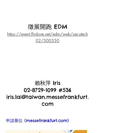
徵展開跑 EDM
https://event.flydove.net/edm/web/secutech
02/300350
賴秋萍 Iris
02-8729-1099
#536
iris.lai@taiwan.messefrankfurt.
com
申請展位 (
messefrankfurt.com
)