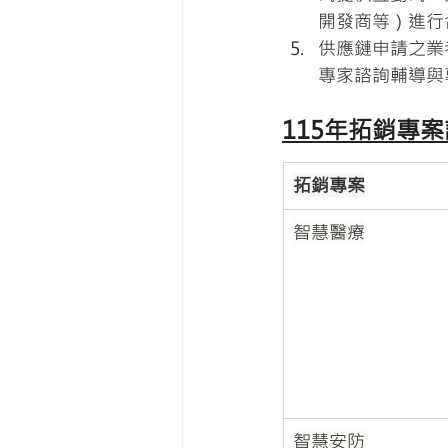
開發商等）進行
供應鏈申請之業
專家諮詢輔導與
115年拓銷專
拓銷專案
智慧醫療
智慧安防