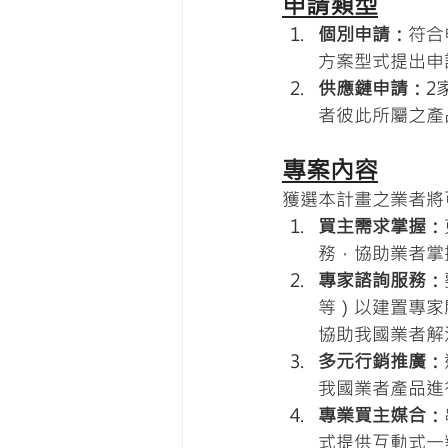
申請類型
個別申請：
符合
方案型式提出申
供應鏈申請：
2
者彼此所屬之產
專案內容
獲選本計畫之業者將
買主需求掌握：
務，協助業者掌
專家諮詢服務：
等）以建置專家
協助我國業者解
多元行銷推廣：
我國業者產品進
專業買主媒合：
式提供互動式一