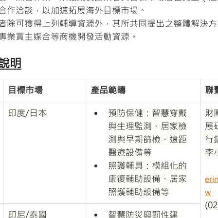
合作洽談，以加速拓展海外目標市場。
者除可獲得上列輔導資源外，其所共同提出之整體解決方
專業買主媒合等商機開發活動資源。
案說明
目標市場
產品範疇
聯
印度/日本
預防保健：智慧穿戴
財
與生理監測、居家檢
展
測與早期篩檢、遠距
行
醫療設備等
李
照護輔具：模組化的
康復輔助設備、居家
eri
照護輔助設備等
w
(0
印尼/泰國
智慧防災與韌性建