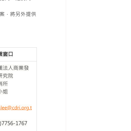
案，將另外提供
繫窗口
團法人商業發
研究院
銷所
小姐
nlee@cdri.org.t
2)7756-1767