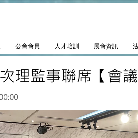
息
公會會員
人才培訓
展會資訊
次理監事聯席【會議
0:00