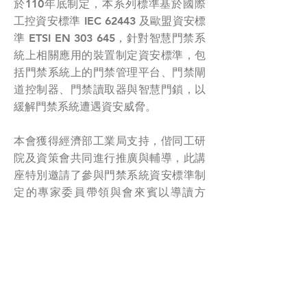
於110年底制定，本系列標準基於國際
工控資安標準 IEC 62443 及歐盟資安標
準 ETSI EN 303 645，針對智慧門禁系
統上相關應用的裝置制定資安標準，包
括門禁系統上的門禁管理平台、門禁閘
道控制器、門禁讀取器與智慧門鎖，以
緩解門禁系統遭遇資安威脅。
本會獲得經濟部工業局支持，偕同工研
院及資策會共同進行推廣與輔導，此講
座特別邀請了參與門禁系統資安標準制
定的專家委員帶領與會來賓以導讀方
式，協助廠商能更快速了解標準內容及
規範，作為產品參與驗測前之基本認識
與準備。
< Previous News
Next News >