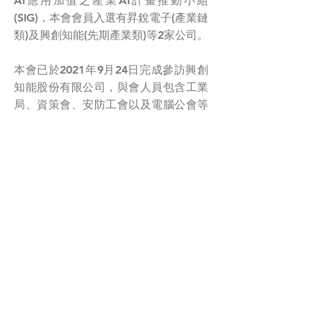
AI應用加值之產業AI計畫推動小組
(SIG)，本會會員入選有昇銳電子(產業鏈
類)及興創知能(先期產業類)等2家公司。
本會已於2021年9月24日完成參訪興創
知能股份有限公司，與會人員包含工業
局、資策會、安防工會以及電腦公會等
共計11位貴賓與長官。
< Previous News
Next News >
235030 新北市中和區板南路663號4樓 │
TEL：02-2221-0617 │ FAX：02-2221-
0629 │
tiaiss@tiaiss.org.tw