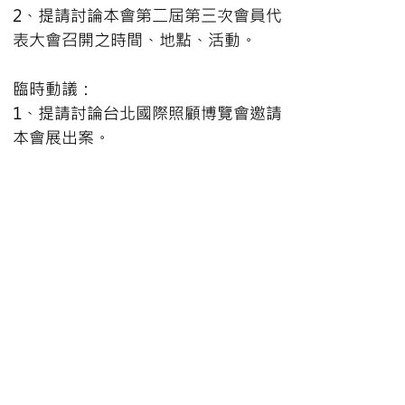
2、提請討論本會第二屆第三次會員代
表大會召開之時間、地點、活動。
臨時動議：
1、提請討論台北國際照顧博覽會邀請
本會展出案。
< Previous
Next >
235030 新北市中和區板南路663號4樓 │