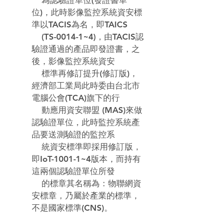
    為認驗證單位(發證書單
位)，此時影像監控系統資安標
準以TACIS為名，即TAICS

    (TS-0014-1~4)，由TACIS認
驗證通過的產品即發證書，之
後，
影像監控系統資安
標準再修訂提升
(修訂版)，
經濟部工業局此時委由台北市
電腦公會(TCA)旗下的行

    動應用資安聯盟 (MAS)來做
認驗證單位，此時
監控系統產
品要
送測驗證的
監控系
統資安標準即採用修訂版，
即
IoT-1001-1~4版本，而持有
這兩個認驗證單位所發

    的標章其名稱為：物聯網資
安標章，乃屬於產業的標準，
不是國家標準(CNS)。