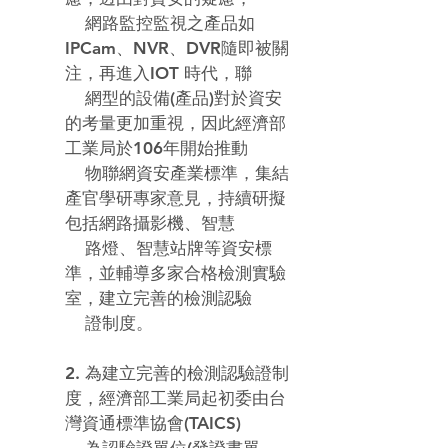
    網路監控監視之產品如 
IPCam、NVR、DVR隨即被關
注，再進入IOT 時代，聯

    網型的設備(產品)對於資安
的考量更加重視，因此
經濟部
工業局於
106年開始推動

    物聯網資安產業標準，集結
產官學研專家意見，持續研擬
包括網路攝影機、智慧

    路燈、智慧站牌等資安標
準，並輔導多家合格檢測實驗
室，建立完善的檢測認驗

    證制度。
2. 
為建立完善的檢測認驗證制
度，經濟部工業局起初委由台
灣資通標準協會
(TAICS)
