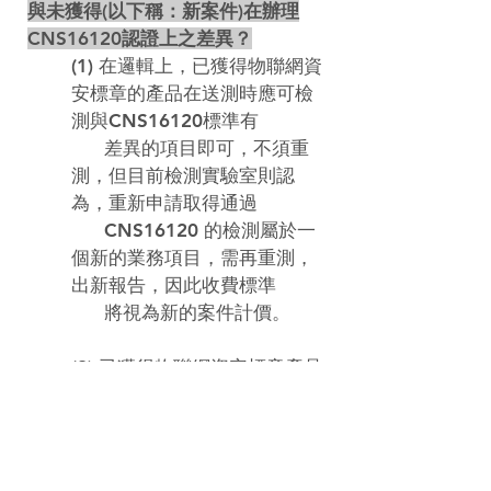
與未獲得(以下稱：新案件)在辦理
CNS16120認證上之差異？
(1) 在邏輯上，已獲得物聯網資
安標章的產品在送測時應可檢
測與CNS16120標準有

      差異的項目即可，不須重
測，但目前檢測實驗室則認
為，重新申請取得通過

      CNS16120 的檢測屬於一
個新的業務項目，需再重測，
出新報告，因此收費標準

      將視為新的案件計價。
(2) 已獲得物聯網資安標章產品
透過申請MIT微笑標章案件只
需加測與CNS16120的

     標準有差異的項目不須重新
再測，並可協助轉證，其費用