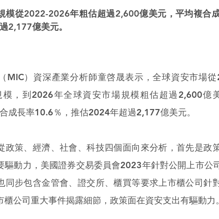
模從2022-2026年粗估超過2,600億美元，平均複合成
過2,177億美元。
（MIC）資深產業分析師童啓晟表示，全球資安市場從2
規模，到2026年全球資安市場規模粗估超過2,600億美
合成長率10.6％，推估2024年超過2,177億美元。
從政策、經濟、社會、科技四個面向來分析，首先是政
要驅動力，美國證券交易委員會2023年針對公開上市公
也同步包含金管會、證交所、櫃買等要求上市櫃公司針
市櫃公司重大事件揭露細節，政策面在資安支出有驅動力