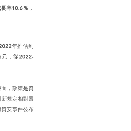
長率10.6％，
022年推估到
元，從2022-
策面，政策是資
司新規定相對嚴
對資安事件公布
。