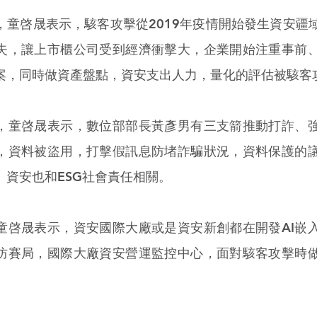
，童啓晟表示，駭客攻擊從2019年疫情開始發生資安疆
失，讓上市櫃公司受到經濟衝擊大，企業開始注重事前
案，同時做資產盤點，資安支出人力，量化的評估被駭客
，童啓晟表示，數位部部長黃彥男有三支箭推動打詐、
，資料被盜用，打擊假訊息防堵詐騙狀況，資料保護的
、資安也和ESG社會責任相關。
童啓晟表示，資安國際大廠或是資安新創都在開發AI嵌
防賽局，國際大廠資安營運監控中心，面對駭客攻擊時