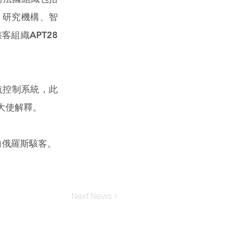
、研究機構、智
組織APT28
飛航控制系統，此
大使解釋。
向俄羅斯駭客。
Next News >