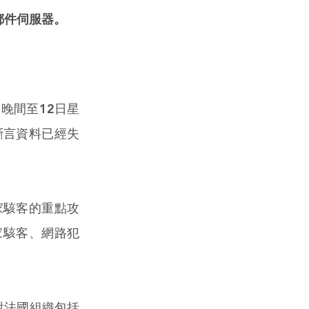
了郵件伺服器。
1日晚間至12日星
斷言資料已經失
家駭客的重點攻
家駭客、網路犯
對法國組織包括