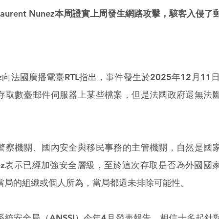
aurent Nunez本周證實上周發生網路攻擊，駭客入侵
Nunez向法國廣播電臺RTL指出，事件發生於2025年12月1
存取數臺郵件伺服器上某些檔案，但是法國政府還無法
警察機關、國內安全與移民事務的主管機關，自然是國
nez表示已經加強安全層級，至於這次存取是否為外國國
當局的組織或個人所為，當局都還未排除可能性。
系統安全局（ANSSI）今年4月發表報告，相信十多起針