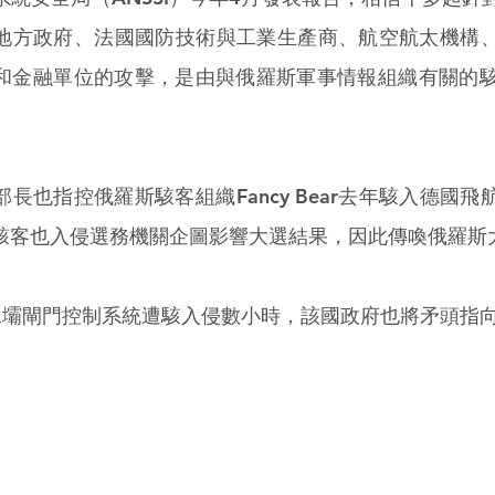
地方政府、法國國防技術與工業生產商、航空航太機構
和金融單位的攻擊，是由與俄羅斯軍事情報組織有關的駭客
長也指控俄羅斯駭客組織Fancy Bear去年駭入德國
駭客也入侵選務機關企圖影響大選結果，因此傳喚俄羅斯
水壩閘門控制系統遭駭入侵數小時，該國政府也將矛頭指