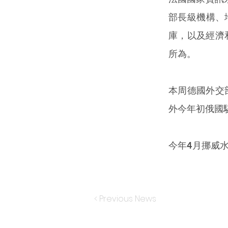
部長級機構、
庫，以及經濟
所為。
本周德國外交部
外今年初俄國
今年4月挪威
< Previous News