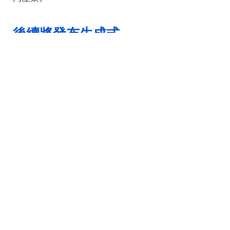
後續將發布生成式 
AI 專屬技術報告
ETSI 同時預告，即將發布的技術報
告 ETSI TR 104 159 將進一步延伸
這項工作，針對生成式 AI 提供 
ETSI EN 304 223 原則的特定領域
應用。該報告將聚焦於深偽技術
（deepfake）、錯誤資訊
（misinformation）、不實資訊
（disinformation）、機密性風險、
著作權與智慧財產權等議題，並在