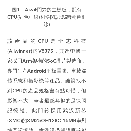
圖1　Aiwit門鈴的主機板，配有
CPU(紅色框線)和快閃記憶體(黃色框
線)
該產品的CPU是全志科技
(Allwinner)的V837S，其為中國一
家採用Arm架構的SoC晶片製造商，
專門生產Android平板電腦、車載媒
體系統和攝影機等產品。雖說找不
到CPU的產品規格書有點可惜，但
影響不大，筆者最感興趣的是快閃
記憶體。此門鈴採用武汉新芯
(XMC)的XM25QH128C 16MB串列
快閃記憶體，推測設備韌體應該都