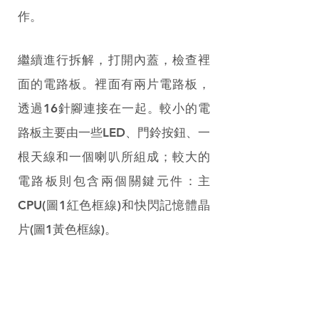
作。
繼續進行拆解，打開內蓋，檢查裡
面的電路板。裡面有兩片電路板，
透過16針腳連接在一起。較小的電
路板主要由一些LED、門鈴按鈕、一
根天線和一個喇叭所組成；較大的
電路板則包含兩個關鍵元件：主
CPU(圖1紅色框線)和快閃記憶體晶
片(圖1黃色框線)。