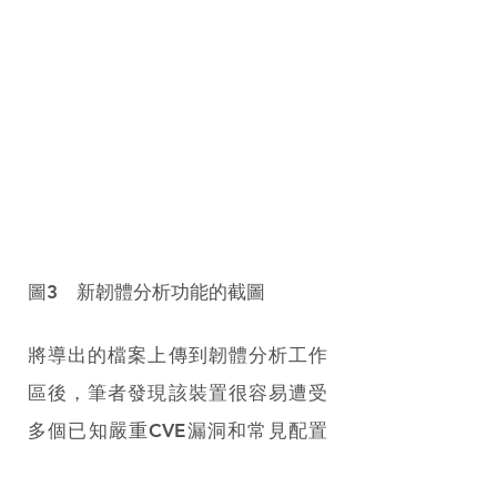
圖3　新韌體分析功能的截圖
將導出的檔案上傳到韌體分析工作
區後，筆者發現該裝置很容易遭受
多個已知嚴重CVE漏洞和常見配置
弱點的攻擊，其中最顯著的弱點