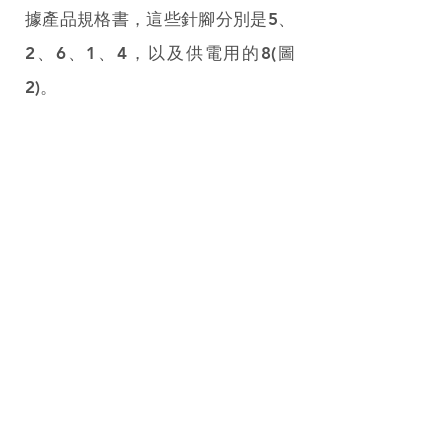
據產品規格書，這些針腳分別是5、
2、6、1、4，以及供電用的8(圖
2)。