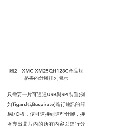
圖2　XMC XM25QH128C產品規
格書的針腳排列圖示
只需要一片可透過USB與SPI裝置(例
如Tigard或Buspirate)進行通訊的簡
易I/O板，便可連接到這些針腳，接
著導出晶片內的所有內容以進行分