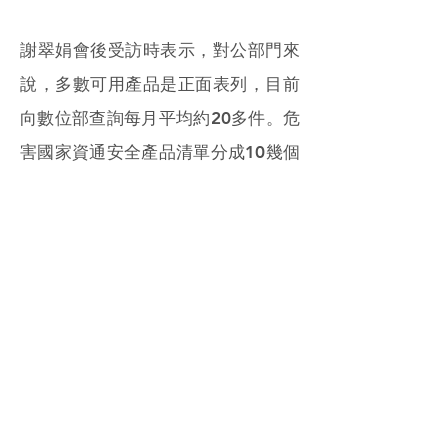
謝翠娟會後受訪時表示，對公部門來
說，多數可用產品是正面表列，目前
向數位部查詢每月平均約20多件。危
害國家資通安全產品清單分成10幾個
大類，有網路類、系統類、資料庫
類、機器人等類型，1000多個列管項
目中，大約有1/5跟資料庫、電子書
有關。
媒體詢問這些列管中的產品何時可以
全數汰換，謝翠娟表示，公部門特別
列管的數量約1000多個產品，使用年