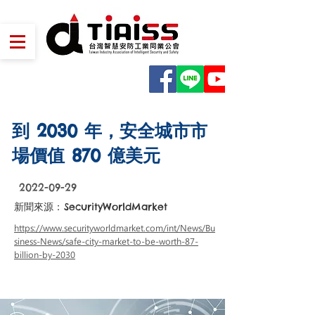
到 2030 年，安全城市市
場價值 870 億美元
2022-09-29
新聞來源：
SecurityWorldMarket
https://www.securityworldmarket.com/int/News/Bu
siness-News/safe-city-market-to-be-worth-87-
billion-by-2030