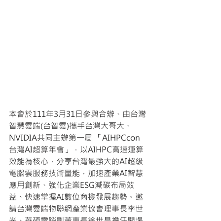
本會於111年3月31日參與合辦、由台灣
智慧雲端(台智雲)攜手台灣大哥大、
NVIDIA共同主辦第一屆 「AIHPCcon 
台灣AI超算年會」，以AIHPC高速運算
效能為核心，分享台灣最強大的AI超級
電腦雲服務技術量能，加速產業AI智慧
應用創新、強化企業ESG減碳布局效
益、快速掌握AI數位商機發展趨勢。邀
請台灣雲端物聯網產業協會理事長李世
光、華碩電腦副董事長徐世昌擔任開場