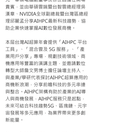
貴賓，並由華碩雲端暨台智雲總經理吳
漢章、NVIDIA全球副總裁暨台灣區總經
理邱麗孟分享AIHPC最新科技趨勢，協
助企業快速掌握AI數位發展商機。
本屆台灣AI超算年會提供「AIHPC 平台
工具」、「混合雲及 5G 服務」、「產
業用戶分享」專場，規劃技術領域、商
機應用等豐富的演講主題，並邀請數位
轉型大師詹文男博士擔任論壇主持人，
與產業/學研代表探討AIHPC超算應用的
商機新浪潮，分享前瞻科技的多元串連
與整合。AIHPC架構有助於產業的AI導
入與商機發展，AIHPC服務只是起點，
未來可結合科技趨勢5G、區塊鏈、元宇
宙發展等多元應用，為業界帶來更多創
新能量。