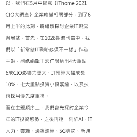
以，我們在5月中揭露《iThome 2021 
CIO大調查》企業應變相關部分，到了6
月上半的此刻，將繼續探討企業IT現況
與展望，首先，在1028期週刊當中，我
們以「新常態IT戰略必須不一樣」作為
主軸，副總編輯王宏仁歸納出4大重點：
6成CIO影響力更大、IT預算大幅成長
10%、七大重點投資小幅緊縮，以及技
術採用優先度重排。
而在主題順序上，我們會先探討企業今
年的IT投資態勢，之後再逐一剖析AI、IT
人力、雲端、邊緣運算、5G專網、新興