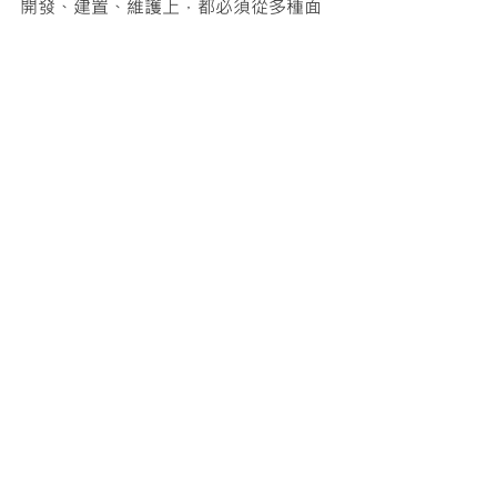
開發、建置、維護上，都必須從多種面
向去考量。
本文作者: 李宗翰iThome電腦報周刊副
總編輯 
時間:2021.6.7 
轉載自: iThome電腦報