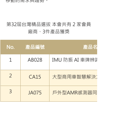
移動的需求與趨勢。
第32屆台灣精品選拔 本會共有 2 家會員
廠商、3件產品獲獎
No.
​產品編號
產品名稱​
1
AB028
IMU 防振 AI 車牌辨識網路攝影機
​2
​CA15
大型商用車智慧解決方案
​3
JA075
​戶外型AMR感測器同步解決方案