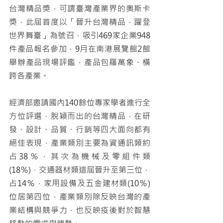
台灣精品獎，可謂臺灣產業界的奧斯卡
獎，此屆首度以「晉升台灣精品，躍登
世界舞臺」為號召，吸引469家企業948
件產品報名參加，9月在南港展覽館2館
舉辦產品現場評鑑，產品包羅萬象、橫
跨各產業。
經濟部邀請國內140餘位專家學者進行全
方位評選，脫穎而出的台灣精品，在研
發、設計、品質、行銷等四大面向都有
絕佳表現，產業類別主要為資通訊類約
占38％，其次為機械及零組件類
(18％)，交通器材類這屆晉升至第三位，
占14％，家用設備及五金建材類(10％)
位居第四位，產業類別除反映台灣的產
業結構與競爭力，也反映疫後對於智慧