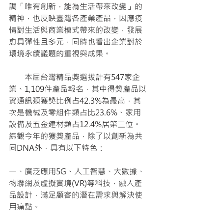
調「唯有創新，能為生活帶來改變」的
精神，也反映臺灣各產業產品，因應疫
情對生活與商業模式帶來的改變，發展
愈具彈性且多元，同時也看出企業對於
環境永續議題的重視與成果。
        本屆台灣精品獎選拔計有547家企
業、1,109件產品報名，其中得獎產品以
資通訊類獲獎比例占42.3%為最高，其
次是機械及零組件類占比23.6%、家用
設備及五金建材類占12.4%居第三位。
綜觀今年的獲獎產品，除了以創新為共
同DNA外，具有以下特色：
一、廣泛應用5G、人工智慧、大數據、
物聯網及虛擬實境(VR)等科技，融入產
品設計，滿足顧客的潛在需求與解決使
用痛點。