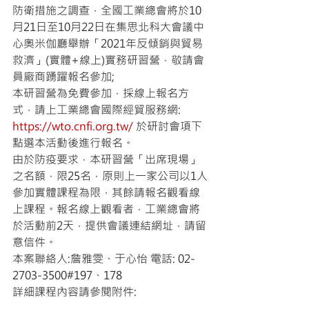
防衛措施之調查，全國工業總會將於10
月21日至10月22日在集思北科大會議中
心奧米伽廳舉辦「2021年反傾銷與貿易
救濟」(實體+線上)實務研習營，敬請會
員廠商踴躍報名參加;
本研習營為免費參加，採線上報名方
式，請上工業總會國際經貿服務網: 
https://wto.cnfi.org.tw/
 於研討會項下
點選本活動後進行報名。
由於防疫要求，本研習營「出席現場」
之名額，限25名，原則上一家公司以1人
參加實體課程為限，其餘請報名觀看線
上課程。報名線上觀看者，工業總會將
於活動前2天，提供會議連結網址，請留
意信件。
本案聯絡人:詹雅雯、于心怡 電話: 02-
2703-3500#197、178
詳細課程內容請參閱附件: