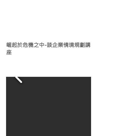
2020
102
3
崛起於危機之中-談企業情境規劃講
座