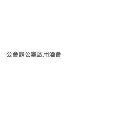
2020
101
6
公會辦公室啟用酒會